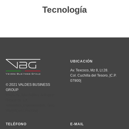
Tecnología
UBICACIÓN
Av. Texcoco, Mz 8, Lt 28.
Col. Cuchilla del Tesoro, |C.P.
07900|
© 2021 VALDES BUSINESS
GROUP
Photo by
Jake Nebov
,
Arlington
Research
,
UX
Indonesia
,
krakenimages
,
Timo
Wielink
on
Unsplash
TELÉFONO
E-MAIL