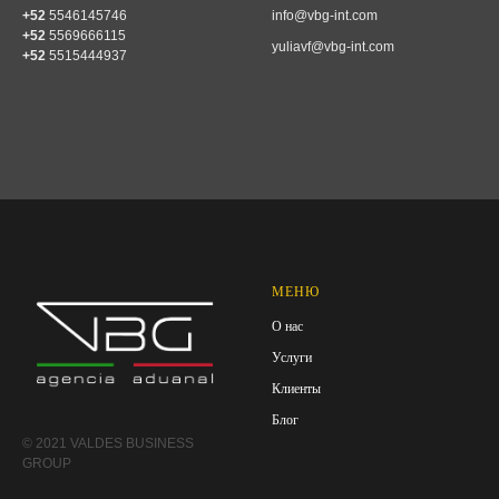
+52
5546145746
info@vbg-int.com
+52
5569666115
yuliavf@vbg-int.com
+52
5515444937
МЕНЮ
О нас
Услуги
Клиенты
Блог
© 2021 VALDES BUSINESS
GROUP