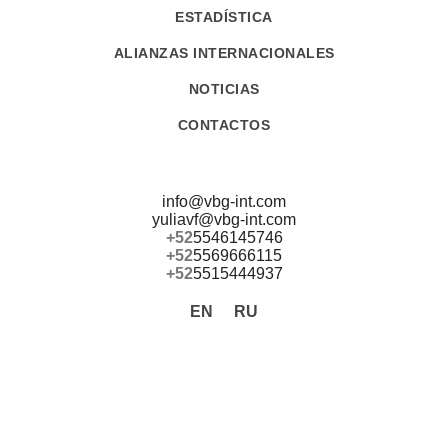
ESTADÍSTICA
ALIANZAS INTERNACIONALES
NOTICIAS
CONTACTOS
info@vbg-int.com
yuliavf@vbg-int.com
+52
5546145746
+52
5569666115
+52
5515444937
EN
RU